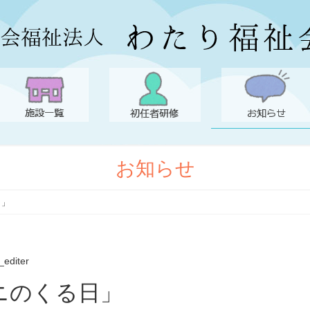
お知らせ
日」
_editer
オニのくる日」