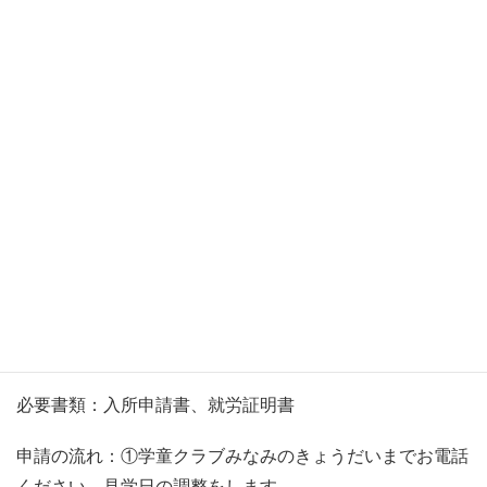
募集期間：２０２４年１１月１日(金)１２：００～１１月
３０日(土)１８：００まで
必要書類：入所申請書、就労証明書
申請の流れ：①学童クラブみなみのきょうだいまでお電話
ください。見学日の調整をします。