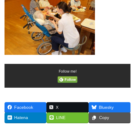
Follow me!
Facebook
X
Bluesky
Hatena
LINE
Copy