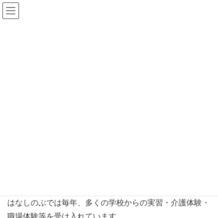
お知らせ
HOME
お知らせ
介護
【はなしのぶ】看護学生が実習に入りました！
2020年6月18日
/ 最終更新日時 :
2020年6月18日
watari_editer
介護
【はなしのぶ】看護学生が実習に
入りました！
看護学生が実習に入りました！
はなしのぶでは毎年、多くの学校からの実習・介護体験・
職場体験等を受け入れています。